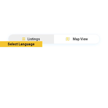
Listings
Map View
Select Language
文
這個翻譯評分
的意見回饋將用於協助改善 Google 翻譯品質